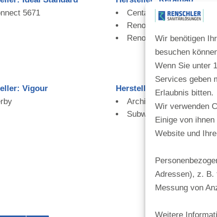
nnect 5671
Centaurus 236540
Renova 235100
Renova 235300
Wir benötigen Ih
besuchen können
Wenn Sie unter 16
Services geben 
eller: Vigour
Hersteller: Villeroy & Boc
Erlaubnis bitten.
rby
Architectura
Wir verwenden C
Subway
Einige von ihnen
Website und Ihre
Personenbezogene
Adressen), z. B. 
Messung von Anz
Weitere Informat