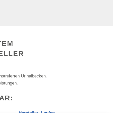
TEM
LLER N
nstruierten Urinalbecken.
eistungen.
AR:
Hersteller: Laufen