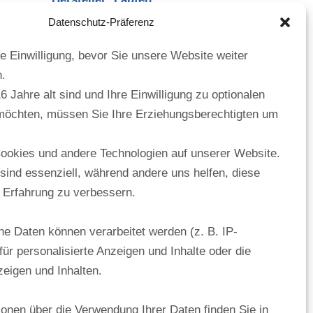
Antero
Datenschutz-Präferenz
Caprino
Lema
re Einwilligung, bevor Sie unsere Website weiter
Sensonal
.
Alivio
 Jahre alt sind und Ihre Einwilligung zu optionalen
möchten, müssen Sie Ihre Erziehungsberechtigten um
h
Hersteller: Vitra
S20
ookies und andere Technologien auf unserer Website.
S30
 sind essenziell, während andere uns helfen, diese
S50
 Erfahrung zu verbessern.
 Daten können verarbeitet werden (z. B. IP-
für personalisierte Anzeigen und Inhalte oder die
eigen und Inhalten.
ionen über die Verwendung Ihrer Daten finden Sie in