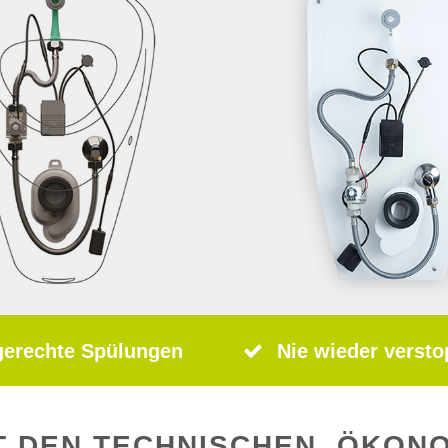
gerechte Spülungen
Nie wieder versto
T DEN TECHNISCHEN, ÖKON