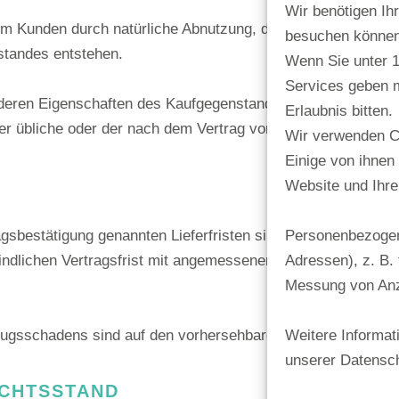
Wir benötigen Ih
eim Kunden durch natürliche Abnutzung, durch Nichtbeachtun
besuchen können
tandes entstehen.
Wenn Sie unter 16
Services geben 
eren Eigenschaften des Kaufgegenstandes sind branchenüb
Erlaubnis bitten.
er übliche oder der nach dem Vertrag vorausgesetzte Verwen
Wir verwenden C
Einige von ihnen
Website und Ihre
sbestätigung genannten Lieferfristen sind unverbindliche Ver
Personenbezogene
indlichen Vertragsfrist mit angemessener Nachfristsetzung
Adressen), z. B. 
Messung von Anz
ugsschadens sind auf den vorhersehbaren, typischerweise 
Weitere Informat
unserer Datensch
ICHTSSTAND