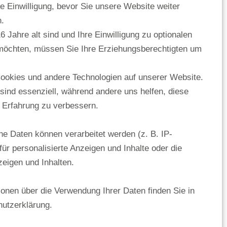
re Einwilligung, bevor Sie unsere Website weiter
g von Pflegevorschriften oder
.
 Jahre alt sind und Ihre Einwilligung zu optionalen
möchten, müssen Sie Ihre Erziehungsberechtigten um
liche Abweichungen zulässig. Solange
dungszweck nicht beeinträchtigt wird, sind
ookies und andere Technologien auf unserer Website.
 sind essenziell, während andere uns helfen, diese
 Erfahrung zu verbessern.
tragsfristen. Wir geraten erst in Verzug,
 Daten können verarbeitet werden (z. B. IP-
 zur Leistung angemahnt werden und die
für personalisierte Anzeigen und Inhalte oder die
eigen und Inhalten.
eintretenden Schaden begrenzt.
ionen über die Verwendung Ihrer Daten finden Sie in
utzerklärung.