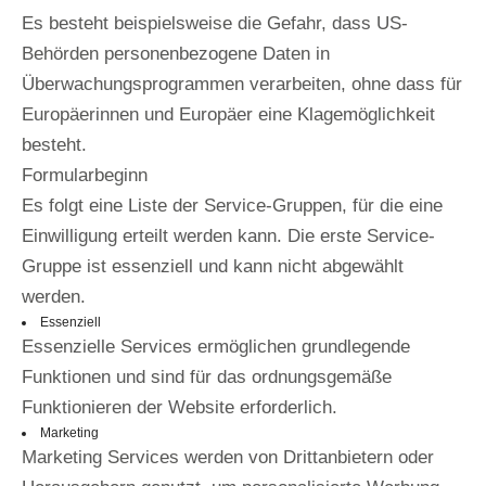
JETZT UNVERBINDLICH
Es besteht beispielsweise die Gefahr, dass US-
Behörden personenbezogene Daten in
ANFRAGEN
Überwachungsprogrammen verarbeiten, ohne dass für
Europäerinnen und Europäer eine Klagemöglichkeit
besteht.
Formularbeginn
Es folgt eine Liste der Service-Gruppen, für die eine
Einwilligung erteilt werden kann. Die erste Service-
Gruppe ist essenziell und kann nicht abgewählt
SERVICETELEFON: 0621 322 52 0
werden.
Führend in der Technik. Führend in Preis und
Essenziell
Essenzielle Services ermöglichen grundlegende
Leistung. Führend im Service.
Perfekte Hygiene.
Funktionen und sind für das ordnungsgemäße
Funktionieren der Website erforderlich.
Marketing
Marketing Services werden von Drittanbietern oder
INFORMATIONEN