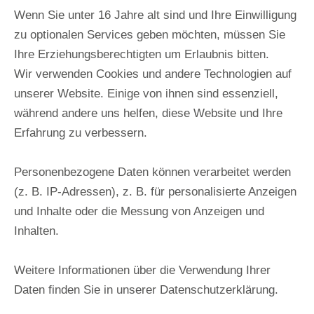
dauerhaft gewährleistet.
Wenn Sie unter 16 Jahre alt sind und Ihre Einwilligung
zu optionalen Services geben möchten, müssen Sie
Ihre Erziehungsberechtigten um Erlaubnis bitten.
WEITERE FRAGEN ZU
Wir verwenden Cookies und andere Technologien auf
TECHNIK,
unserer Website. Einige von ihnen sind essenziell,
GERUCHSVERSCHLUSS,
während andere uns helfen, diese Website und Ihre
MEMBRANSIPHONEN
Erfahrung zu verbessern.
ODER DER
Personenbezogene Daten können verarbeitet werden
FUNKTIONSWEISE
(z. B. IP-Adressen), z. B. für personalisierte Anzeigen
WASSERLOSER URINALE
und Inhalte oder die Messung von Anzeigen und
FINDEN SIE IN UNSEREM
Inhalten.
UMFASSENDEN FAQ-
BEREICH.
Weitere Informationen über die Verwendung Ihrer
Daten finden Sie in unserer Datenschutzerklärung.
Klicken Sie hier, um zur Haupt FAQ