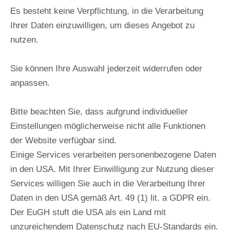
Seite zu kommen:
Link zur Haupt-FAQ
Es besteht keine Verpflichtung, in die Verarbeitung
Ihrer Daten einzuwilligen, um dieses Angebot zu
nutzen.
SIE PLANEN DEN
Sie können Ihre Auswahl jederzeit widerrufen oder
EINSATZ
anpassen.
WASSERLOSER
Bitte beachten Sie, dass aufgrund individueller
URINALE?
Einstellungen möglicherweise nicht alle Funktionen
der Website verfügbar sind.
Ob Neubau, Sanierung oder Wartung
Einige Services verarbeiten personenbezogene Daten
bestehender Anlagen – wir beraten Sie
in den USA. Mit Ihrer Einwilligung zur Nutzung dieser
gerne bei der Auswahl der passenden
Services willigen Sie auch in die Verarbeitung Ihrer
Lösung für Ihr Objekt.
Daten in den USA gemäß Art. 49 (1) lit. a GDPR ein.
Der EuGH stuft die USA als ein Land mit
unzureichendem Datenschutz nach EU-Standards ein.